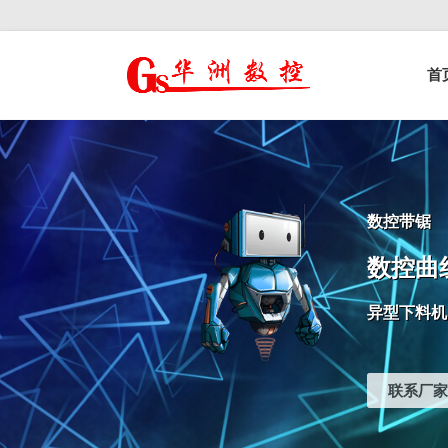
控榫槽机|猫抓板生
首
产设备|非标
自动化设备
数控带锯
数控曲
异型下料机
联系厂家