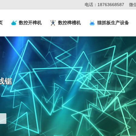
电话：18763668587
微信
页
数控开榫机
数控榫槽机
猫抓板生产设备
线锯