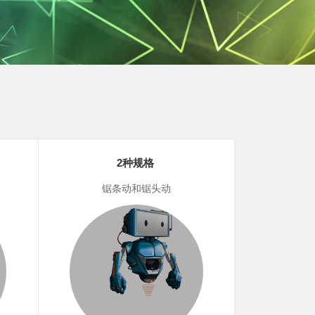
2种规格
锯条动和锯头动