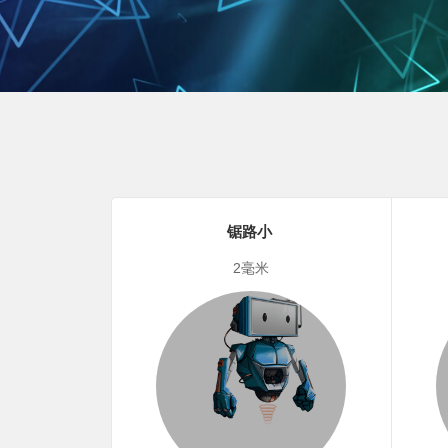
锯路小
2毫米