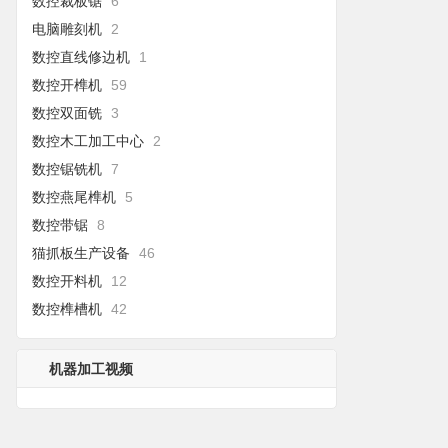
数控裁板锯
6
电脑雕刻机
2
数控直线修边机
1
数控开榫机
59
数控双面铣
3
数控木工加工中心
2
数控锯铣机
7
数控燕尾榫机
5
数控带锯
8
猫抓板生产设备
46
数控开料机
12
数控榫槽机
42
机器加工视频