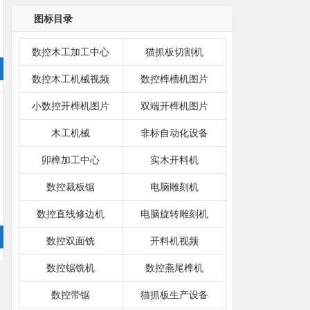
图标目录
数控木工加工中心
猫抓板切割机
数控木工机械视频
数控榫槽机图片
小数控开榫机图片
双端开榫机图片
木工机械
非标自动化设备
卯榫加工中心
实木开料机
数控裁板锯
电脑雕刻机
数控直线修边机
电脑旋转雕刻机
数控双面铣
开料机视频
数控锯铣机
数控燕尾榫机
数控带锯
猫抓板生产设备