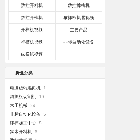
数控开料机
数控榫槽机
数控开榫机
猫抓板机器视频
开榫机视频
主要产品
榫槽机视频
非标自动化设备
纵横锯视频
折叠分类
电脑旋转雕刻机
1
猫抓板切割机
19
木工机械
29
非标自动化设备
5
卯榫加工中心
5
实木开料机
6