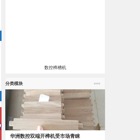
数控榫槽机
分类模块
华洲数控双端开榫机受市场青睐