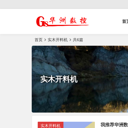
控榫槽机|猫抓板生
首
产设备|非标
自动化设备
首页
实木开料机
共6篇
实木开料机
我推荐华洲数
实木开料机