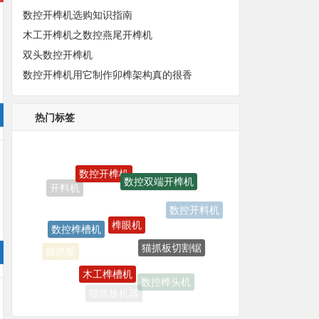
数控开榫机选购知识指南
木工开榫机之数控燕尾开榫机
双头数控开榫机
数控开榫机用它制作卯榫架构真的很香
热门标签
数控开榫机
数控双端开榫机
榫眼机
数控开料机
数控榫槽机
猫抓板切割锯
木工榫槽机
猫抓板
数控榫头机
猫抓板机器