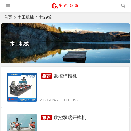
槽机|猫抓板生产设备|非标
自动化设备
首页
木工机械
共29篇
木工机械
数控榫槽机
2021-08-21
6,052
数控双端开榫机