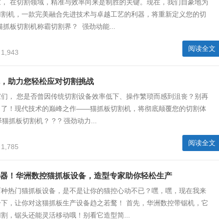
家， 在切割领域，精准与效率向来是制胜的关键。现在，我们自豪地为
切割机，一款完美融合先进技术与卓越工艺的利器，将重新定义您的切
猫抓板切割机称霸切割界？ 强劲动能...
阅读全文
1,943
，助力您轻松应对切割挑战
家们， 您是否曾因传统切割设备效率低下、操作繁琐而感到沮丧？别再
力了！现代技术的巅峰之作——猫抓板切割机，将彻底颠覆您的切割体
猫抓板切割机？ ? ? 强劲动力...
阅读全文
1,785
器！华洲数控猫抓板设备，造型专家助你轻松生产
两种热门猫抓板设备，是不是让你的猫控心动不已？嘿，嘿，现在我来
一下，让你对这猫抓板生产设备趋之若鹜！ 首先，华洲数控带锯机，它
割，锯头还能灵活移动哦！别看它造型简...