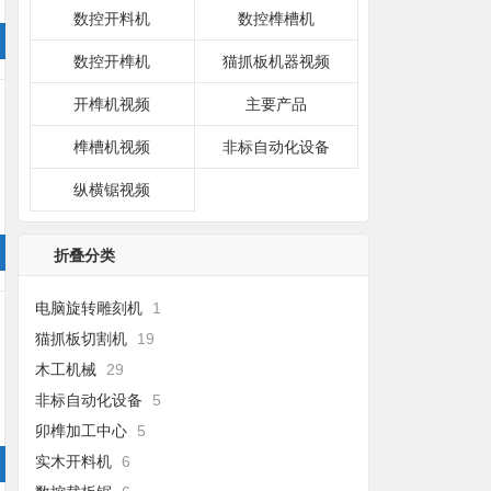
数控开料机
数控榫槽机
数控开榫机
猫抓板机器视频
开榫机视频
主要产品
榫槽机视频
非标自动化设备
纵横锯视频
折叠分类
电脑旋转雕刻机
1
猫抓板切割机
19
木工机械
29
非标自动化设备
5
卯榫加工中心
5
实木开料机
6