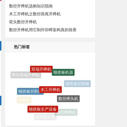
数控开榫机选购知识指南
木工开榫机之数控燕尾开榫机
双头数控开榫机
数控开榫机用它制作卯榫架构真的很香
热门标签
双端开榫机
猫抓板机器
木工开榫机
猫抓板切割锯
猫抓板切割机
数控榫头机
开料机
猫抓板生产设备
数控榫槽机
猫抓板设备