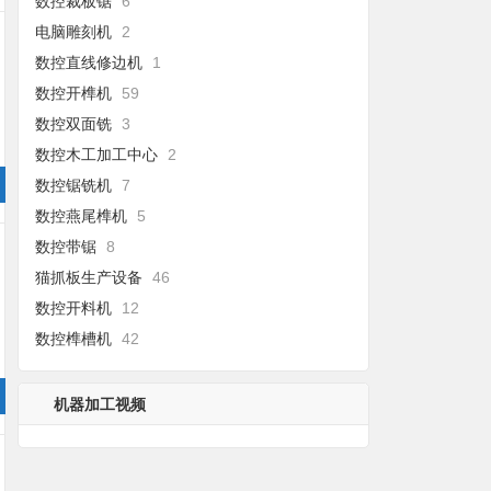
数控裁板锯
6
电脑雕刻机
2
数控直线修边机
1
数控开榫机
59
数控双面铣
3
数控木工加工中心
2
数控锯铣机
7
数控燕尾榫机
5
数控带锯
8
猫抓板生产设备
46
数控开料机
12
数控榫槽机
42
机器加工视频