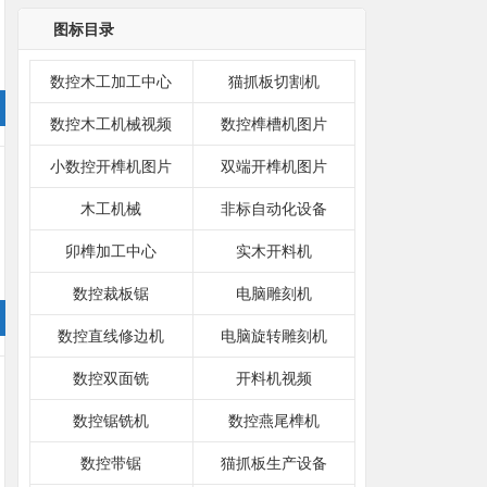
图标目录
数控木工加工中心
猫抓板切割机
数控木工机械视频
数控榫槽机图片
小数控开榫机图片
双端开榫机图片
木工机械
非标自动化设备
卯榫加工中心
实木开料机
数控裁板锯
电脑雕刻机
数控直线修边机
电脑旋转雕刻机
数控双面铣
开料机视频
数控锯铣机
数控燕尾榫机
数控带锯
猫抓板生产设备