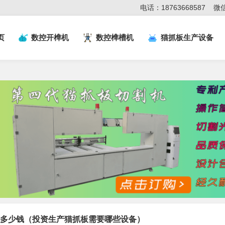
电话：18763668587
微信
页
数控开榫机
数控榫槽机
猫抓板生产设备
多少钱（投资生产猫抓板需要哪些设备）