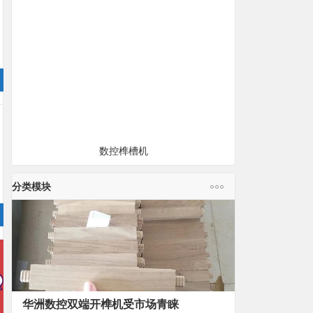
数控榫槽机
分类模块
华洲数控双端开榫机受市场青睐