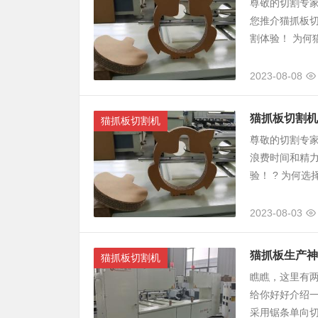
尊敬的切割专
您推介猫抓板
割体验！ 为何
2023-08-08
猫抓板切割机
猫抓板切割机
尊敬的切割专
浪费时间和精
验！ ? 为何选择
2023-08-03
猫抓板生产神
猫抓板切割机
瞧瞧，这里有
给你好好介绍
采用锯条单向切