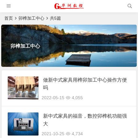
槽机|猫抓板生产设备|非标
自动化设备
首页
卯榫加工中心
共5篇
卯榫加工中心
做新中式家具用榫卯加工中心操作方便
吗
2022-05-15
4,055
新中式家具的福音，数控卯榫机功能强
大
2021-10-25
4,734