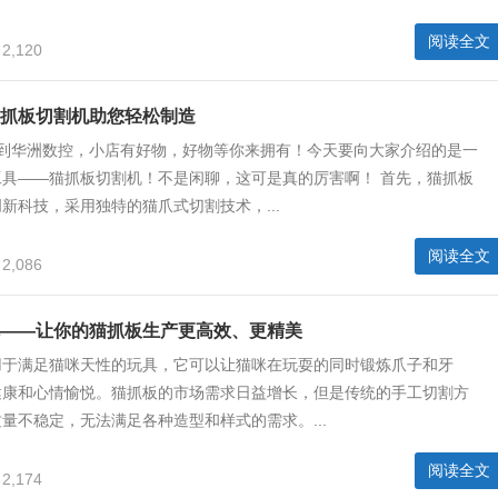
阅读全文
2,120
抓板切割机助您轻松制造
来到华洲数控，小店有好物，好物等你来拥有！今天要向大家介绍的是一
工具——猫抓板切割机！不是闲聊，这可是真的厉害啊！ 首先，猫抓板
新科技，采用独特的猫爪式切割技术，...
阅读全文
2,086
——让你的猫抓板生产更高效、更精美
用于满足猫咪天性的玩具，它可以让猫咪在玩耍的同时锻炼爪子和牙
健康和心情愉悦。猫抓板的市场需求日益增长，但是传统的手工切割方
量不稳定，无法满足各种造型和样式的需求。...
阅读全文
2,174