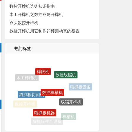
数控开榫机选购知识指南
木工开榫机之数控燕尾开榫机
双头数控开榫机
数控开榫机用它制作卯榫架构真的很香
热门标签
榫眼机
数控线锯机
数控榫槽机
猫抓板切割机
猫抓板设备
双端开榫机
猫抓板机器
数控开榫机
榫槽机
猫抓板生产设备