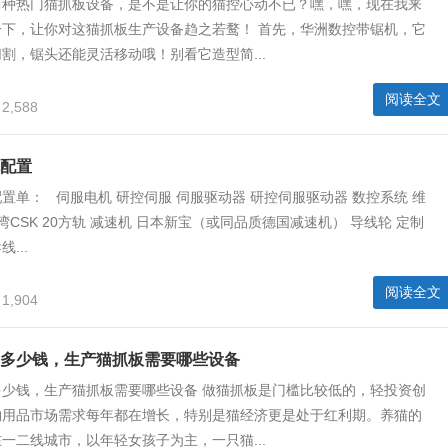
两种热门猫抓板设备，是不是让你的猫控心动不已？嘿，嘿，现在我来
一下，让你对这猫抓板生产设备趋之若鹜！ 首先，华洲数控带锯机，它
割，锯头还能灵活移动哦！别看它造型简...
阅读全文
2,588
配置
置单： 伺服电机 研控伺服 伺服驱动器 研控伺服驱动器 数控系统 维
湾CSK 20方轨 减速机 日本新宝（或同品质德国减速机） 导线轮 定制
...
阅读全文
1,904
多少钱，生产猫抓板需要哪些设备
多少钱，生产猫抓板需要哪些设备 做猫抓板是门槛比较低的，轻投资创
物用品市场需求每年都在增长，特别是猫经济更是处于红利期。养猫的
一二线城市，以年轻女孩子为主，一只猫...