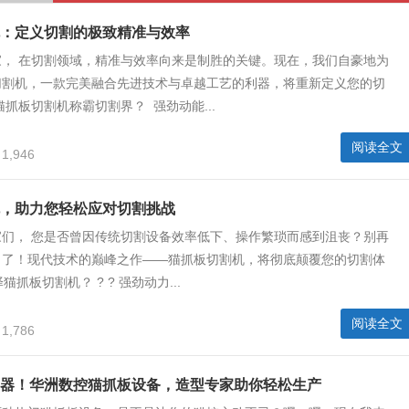
：定义切割的极致精准与效率
家， 在切割领域，精准与效率向来是制胜的关键。现在，我们自豪地为
切割机，一款完美融合先进技术与卓越工艺的利器，将重新定义您的切
猫抓板切割机称霸切割界？ 强劲动能...
阅读全文
1,946
，助力您轻松应对切割挑战
家们， 您是否曾因传统切割设备效率低下、操作繁琐而感到沮丧？别再
力了！现代技术的巅峰之作——猫抓板切割机，将彻底颠覆您的切割体
猫抓板切割机？ ? ? 强劲动力...
阅读全文
1,786
器！华洲数控猫抓板设备，造型专家助你轻松生产