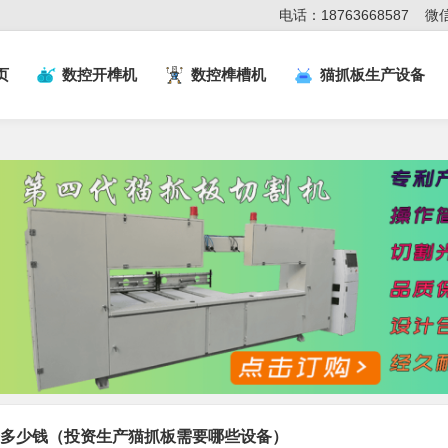
电话：18763668587
微信
页
数控开榫机
数控榫槽机
猫抓板生产设备
多少钱（投资生产猫抓板需要哪些设备）