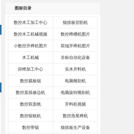
图标目录
数控木工加工中心
猫抓板切割机
数控木工机械视频
数控榫槽机图片
小数控开榫机图片
双端开榫机图片
木工机械
非标自动化设备
卯榫加工中心
实木开料机
数控裁板锯
电脑雕刻机
数控直线修边机
电脑旋转雕刻机
数控双面铣
开料机视频
数控锯铣机
数控燕尾榫机
数控带锯
猫抓板生产设备