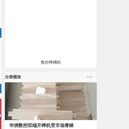
数控榫槽机
分类模块
华洲数控双端开榫机受市场青睐