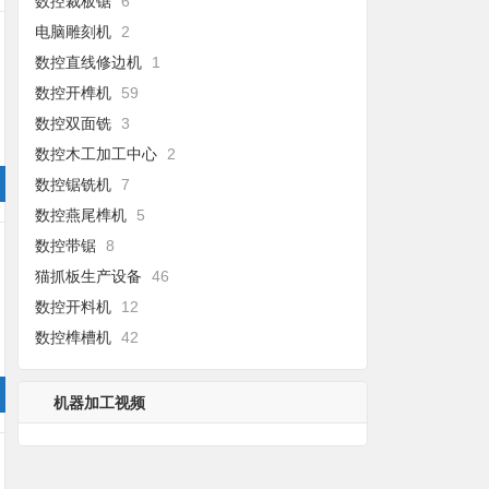
数控裁板锯
6
电脑雕刻机
2
数控直线修边机
1
数控开榫机
59
数控双面铣
3
数控木工加工中心
2
数控锯铣机
7
数控燕尾榫机
5
数控带锯
8
猫抓板生产设备
46
数控开料机
12
数控榫槽机
42
机器加工视频