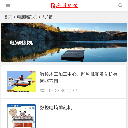
槽机|猫抓板生产设备|非标
自动化设备
首页
电脑雕刻机
共2篇
电脑雕刻机
数控木工加工中心、雕铣机和雕刻机有
哪些不同
2022-04-28
4,172
数控电脑雕刻机