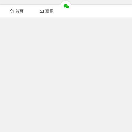
首页
联系
华洲数控设备视频
开料机视频
纵横锯视频
非标自动化设备
榫槽机视频
开榫机视频
猫抓板机器视频
木工机械
双端开榫机图片
小数控开榫机图片
数控榫槽机图片
数控木工机械视频
猫抓板切割机