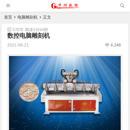
槽机|猫抓板生产设备|非标
自动化设备
首页
电脑雕刻机
正文
570字
阅读1分54秒
数控电脑雕刻机
2021-08-21
4,246