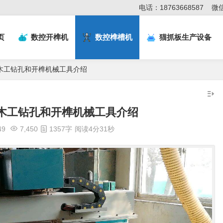
电话：18763668587
微信
页
数控开榫机
数控榫槽机
猫抓板生产设备
木工钻孔和开榫机械工具介绍
木工钻孔和开榫机械工具介绍
49
7,450
1357字
阅读4分31秒