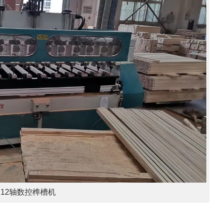
12轴数控榫槽机