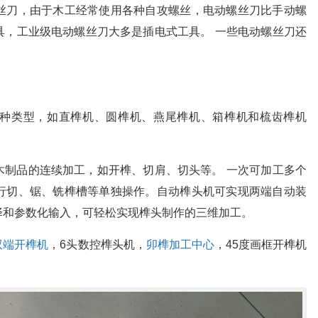
丝刀，由于木工经常使用各种自攻螺丝，电动螺丝刀比手动螺
具，工业级电动螺丝刀大多是插电式工具。 一些电动螺丝刀还
种类型，如直榫机、圆榫机、燕尾榫机、箱榫机和梳齿榫机
木制品的连续加工，如开榫、切肩、切头等。 一次可加工多个
行切、锯、铣榫槽等单独操作。自动榫头机可实现两端自动装
择和参数化输入，可轻松实现榫头制作的三维加工。
双端开榫机
，6头数控榫头机，
卯榫加工中心
，45度画框开榫机