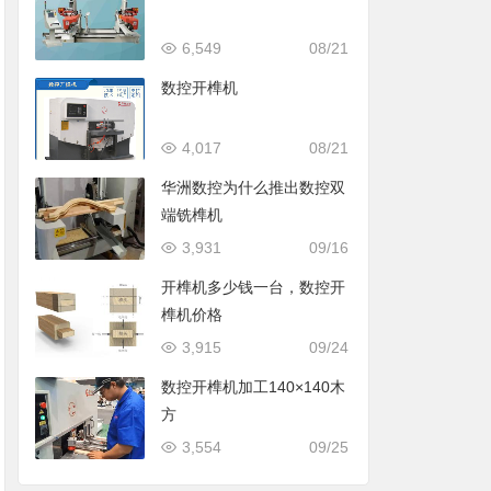
6,549
08/21
数控开榫机
4,017
08/21
华洲数控为什么推出数控双
端铣榫机
3,931
09/16
开榫机多少钱一台，数控开
榫机价格
3,915
09/24
数控开榫机加工140×140木
方
3,554
09/25