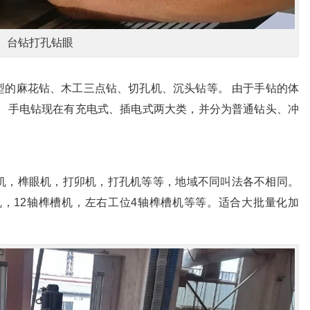
台钻打孔钻眼
型的麻花钻、木工三点钻、切孔机、沉头钻等。 由于手钻的体
。 手电钻现在有充电式、插电式两大类，并分为普通钻头、冲
机，榫眼机，打卯机，打孔机等等，地域不同叫法各不相同。
机，12轴榫槽机，左右工位4轴榫槽机等等。适合大批量化加