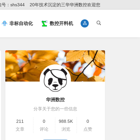
号：shs344
20年技术沉淀的三华华洲数控欢迎您
非标自动化
数控开料机
华洲数控
分享关于您的一些信息
211
0
988.5K
0
文章
评论
浏览
点赞