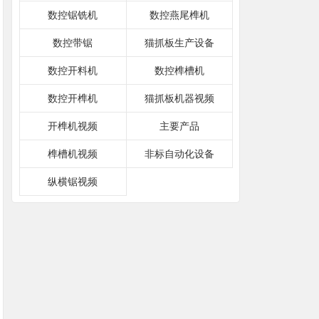
数控锯铣机
数控燕尾榫机
数控带锯
猫抓板生产设备
数控开料机
数控榫槽机
数控开榫机
猫抓板机器视频
开榫机视频
主要产品
榫槽机视频
非标自动化设备
纵横锯视频