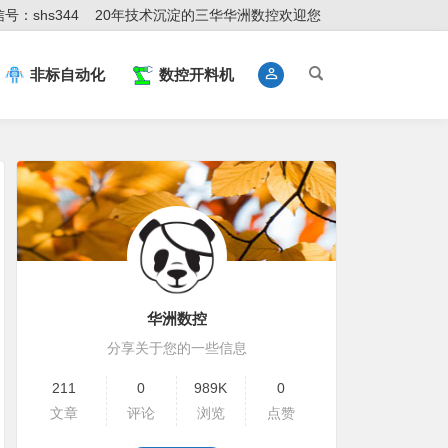
号：shs344
20年技术沉淀的三华华洲数控欢迎您
非标自动化
数控开料机
华洲数控
分享关于您的一些信息
211
0
989K
0
文章
评论
浏览
点赞