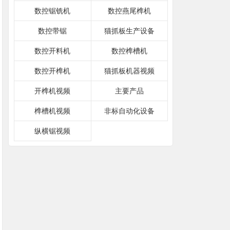
数控锯铣机
数控燕尾榫机
数控带锯
猫抓板生产设备
数控开料机
数控榫槽机
数控开榫机
猫抓板机器视频
开榫机视频
主要产品
榫槽机视频
非标自动化设备
纵横锯视频