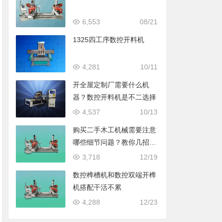
6,553
08/21
1325四工序数控开料机
4,281
10/11
开全屋定制厂需要什么机
器？数控开料机是不二选择
4,537
10/13
购买二手木工机械需要注意
哪些细节问题？教你几招避
免成为冤大头
3,718
12/19
数控榫槽机和数控双端开榫
机搭配干活不累
4,288
12/23