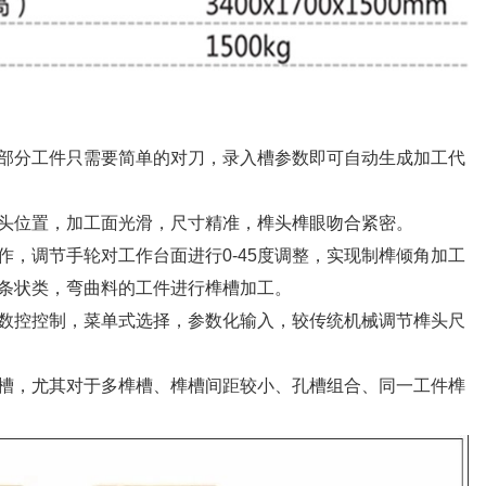
大部分工件只需要简单的对刀，录入槽参数即可自动生成加工代
刀头位置，加工面光滑，尺寸精准，榫头榫眼吻合紧密。
作，调节手轮对工作台面进行0-45度调整，实现制榫倾角加工
种条状类，弯曲料的工件进行榫槽加工。
用数控控制，菜单式选择，参数化输入，较传统机械调节榫头尺
形槽，尤其对于多榫槽、榫槽间距较小、孔槽组合、同一工件榫
。