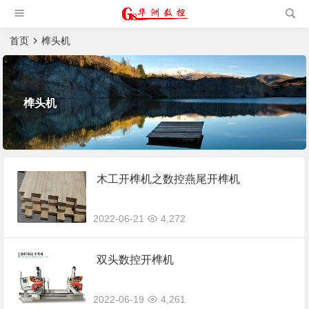
槽机|猫抓板生产设备|非标
自动化设备
首页
榫头机
榫头机
木工开榫机之数控燕尾开榫机
2022-06-21
4,272
双头数控开榫机
2022-06-19
4,261