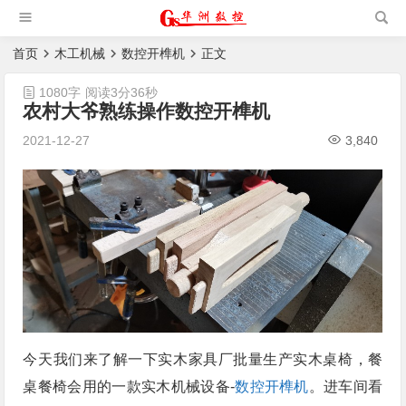
槽机|猫抓板生产设备|非标
自动化设备
首页
木工机械
数控开榫机
正文
1080字
阅读3分36秒
农村大爷熟练操作数控开榫机
2021-12-27
3,840
今天我们来了解一下实木家具厂批量生产实木桌椅，餐
桌餐椅会用的一款实木机械设备-
数控开榫机
。进车间看