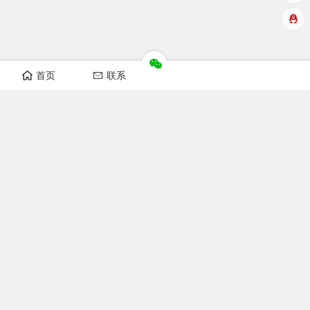
首页
联系
华洲数控设备视频
开料机视频
纵横锯视频
非标自动化设备
榫槽机视频
开榫机视频
猫抓板机器视频
木工机械
双端开榫机图片