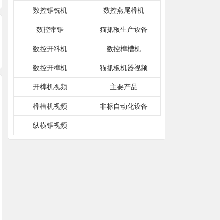
数控锯铣机
数控燕尾榫机
数控带锯
猫抓板生产设备
数控开料机
数控榫槽机
数控开榫机
猫抓板机器视频
开榫机视频
主要产品
榫槽机视频
非标自动化设备
纵横锯视频