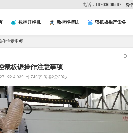
电话：18763668587
微信
页
数控开榫机
数控榫槽机
猫抓板生产设备
操作注意事项
控裁板锯操作注意事项
:27
4,939
746字
阅读2分29秒