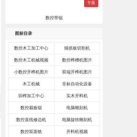
专题
数控带锯
图标目录
数控木工加工中心
猫抓板切割机
数控木工机械视频
数控榫槽机图片
小数控开榫机图片
双端开榫机图片
木工机械
非标自动化设备
卯榫加工中心
实木开料机
数控裁板锯
电脑雕刻机
数控直线修边机
电脑旋转雕刻机
数控双面铣
开料机视频