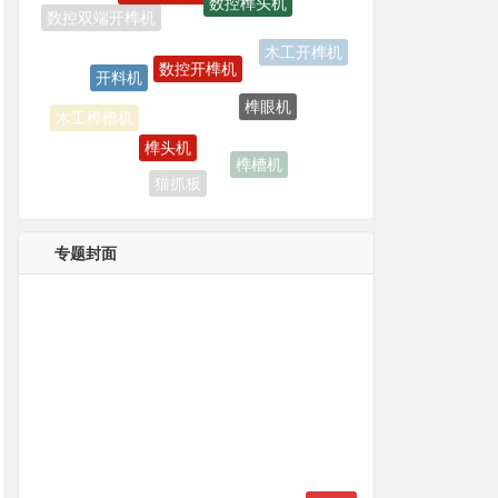
数控开榫机
开料机
木工开榫机
榫眼机
榫头机
木工榫槽机
榫槽机
猫抓板
专题封面