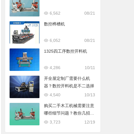
6,562
08/21
数控榫槽机
6,052
08/21
1325四工序数控开料机
4,286
10/11
开全屋定制厂需要什么机
器？数控开料机是不二选择
4,540
10/13
购买二手木工机械需要注意
哪些细节问题？教你几招避
免成为冤大头
3,723
12/19