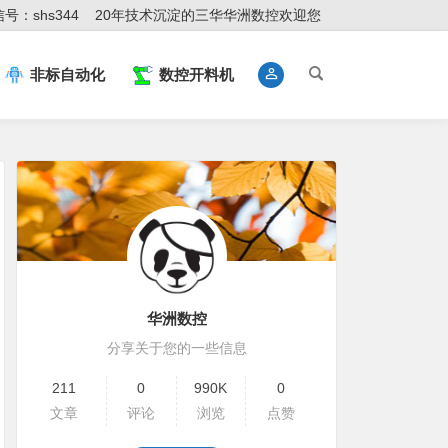
号：shs344
20年技术沉淀的三华华洲数控欢迎您
非标自动化
数控开料机
华洲数控
分享关于您的一些信息
211
0
990K
0
文章
评论
浏览
点赞