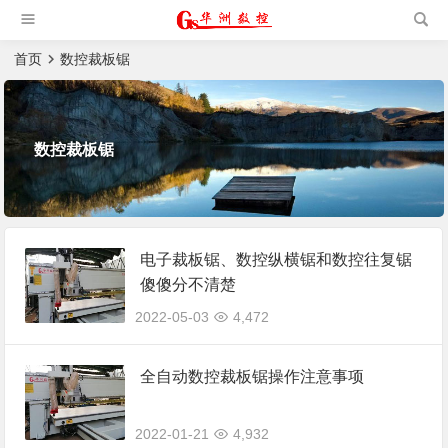
槽机|猫抓板生产设备|非标
自动化设备
首页
数控裁板锯
数控裁板锯
电子裁板锯、数控纵横锯和数控往复锯
傻傻分不清楚
2022-05-03
4,472
全自动数控裁板锯操作注意事项
2022-01-21
4,932