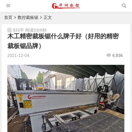
槽机|猫抓板生产设备|非标
自动化设备
首页
数控裁板锯
正文
933字
阅读3分6秒
木工精密裁板锯什么牌子好（好用的精密
裁板锯品牌）
2021-12-04
4,836