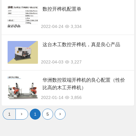
数控开榫机配置单
2022-04-24
3,334
这台木工数控开榫机，真是良心产品
2022-04-03
3,227
华洲数控双端开榫机的良心配置（性价
比高的木工开榫机）
2022-01-14
3,856
1
5