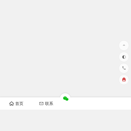
首页
联系