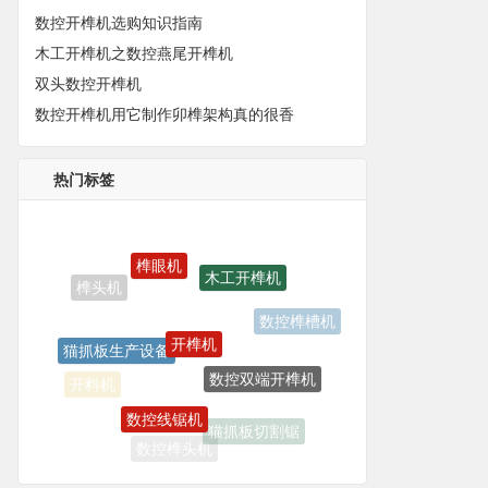
数控开榫机选购知识指南
木工开榫机之数控燕尾开榫机
双头数控开榫机
数控开榫机用它制作卯榫架构真的很香
热门标签
榫眼机
木工开榫机
开榫机
数控榫槽机
猫抓板生产设备
数控双端开榫机
开料机
数控线锯机
猫抓板切割锯
数控榫头机