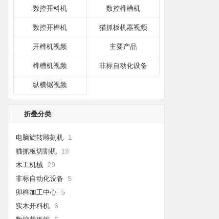
数控开料机
数控榫槽机
数控开榫机
猫抓板机器视频
开榫机视频
主要产品
榫槽机视频
非标自动化设备
纵横锯视频
折叠分类
电脑旋转雕刻机
1
猫抓板切割机
19
木工机械
29
非标自动化设备
5
卯榫加工中心
5
实木开料机
6