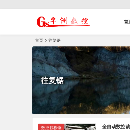
控榫槽机|猫抓板生
首
产设备|非标
自动化设备
首页
往复锯
往复锯
全自动数控裁
数控裁板锯