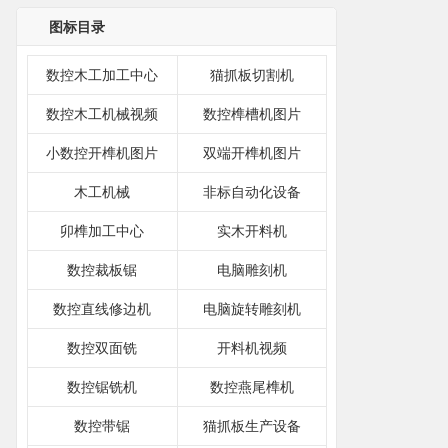
图标目录
数控木工加工中心
猫抓板切割机
数控木工机械视频
数控榫槽机图片
小数控开榫机图片
双端开榫机图片
木工机械
非标自动化设备
卯榫加工中心
实木开料机
数控裁板锯
电脑雕刻机
数控直线修边机
电脑旋转雕刻机
数控双面铣
开料机视频
数控锯铣机
数控燕尾榫机
数控带锯
猫抓板生产设备