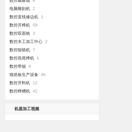
数控裁板锯
6
电脑雕刻机
2
数控直线修边机
1
数控开榫机
59
数控双面铣
3
数控木工加工中心
2
数控锯铣机
7
数控燕尾榫机
5
数控带锯
8
猫抓板生产设备
46
数控开料机
12
数控榫槽机
42
机器加工视频