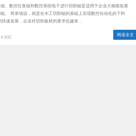
板锯、数控往复锯和数控系统电子进行切割锯是适用于企业大规模发展
割锯。 简单地说，就是在木工切割锯的基础上实现数控自动化的下料
的快速发展，企业对切割板材的要求也越来...
阅读全文
4,932