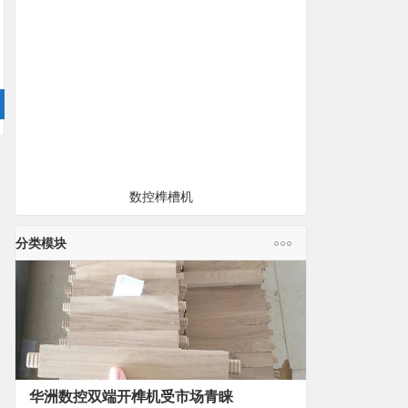
数控榫槽机
分类模块
华洲数控双端开榫机受市场青睐