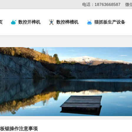
电话：18763668587
微信
页
数控开榫机
数控榫槽机
猫抓板生产设备
板锯操作注意事项