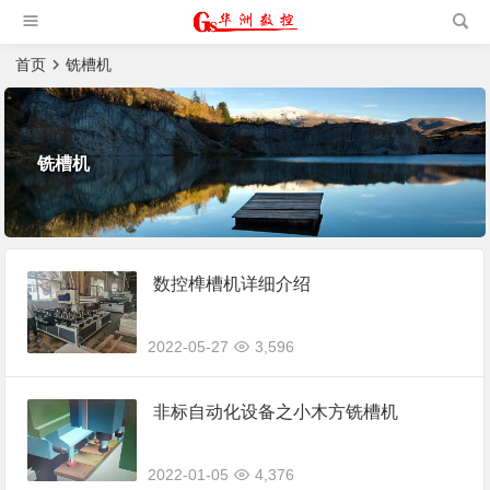
槽机|猫抓板生产设备|非标
自动化设备
首页
铣槽机
铣槽机
数控榫槽机详细介绍
2022-05-27
3,596
非标自动化设备之小木方铣槽机
2022-01-05
4,376