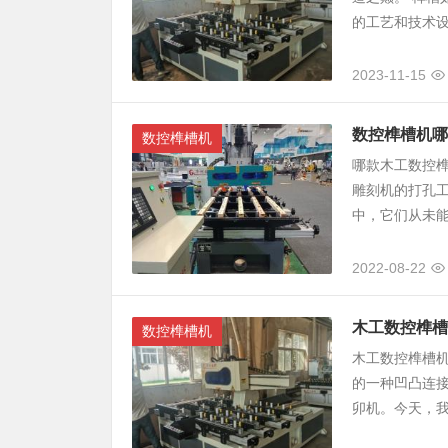
的工艺和技术设
2023-11-15
数控榫槽机哪
数控榫槽机
哪款木工数控
雕刻机的打孔
中，它们从未能
2022-08-22
木工数控榫槽
数控榫槽机
木工数控榫槽
的一种凹凸连
卯机。今天，我