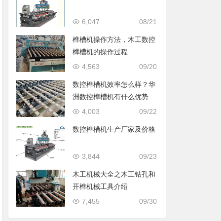
6,047
08/21
榫槽机操作方法，木工数控
榫槽机的操作过程
4,563
09/20
数控榫槽机效率怎么样？华
洲数控榫槽机有什么优势
4,003
09/22
数控榫槽机生产厂家及价格
3,844
09/23
木工机械大全之木工钻孔和
开榫机械工具介绍
7,455
09/30