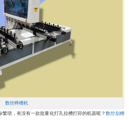
数控榫槽机
杂繁琐，有没有一款批量化打孔拉槽打卯的机器呢？
数控划槽