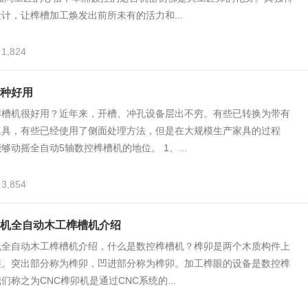
计，让榫槽加工焕发出前所未有的活力和...
1,824
种好用
榫槽机很好用？近年来，开槽、冲孔设备层出不穷。有些已转换为带有
工具，有些已经使用了侧面处理方法，但是在大规模生产家具的过程
够动摇全自动5轴数控榫槽机的地位。 1、...
3,854
机全自动木工榫槽机介绍
机全自动木工榫槽机介绍，什么是数控榫槽机？榫卯是两个木质构件上
接。突出部分称为榫卯，凹进部分称为榫卯。加工榫眼的设备是数控榫
们称之为CNC榫卯机是通过CNC系统的...