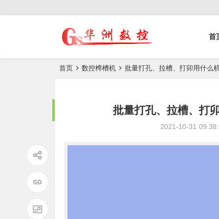
控榫槽机|猫抓板生
首
产设备|非标
自动化设备
首页
数控榫槽机
批量打孔、拉槽、打卯用什么
批量打孔、拉槽、打
2021-10-31
09:38