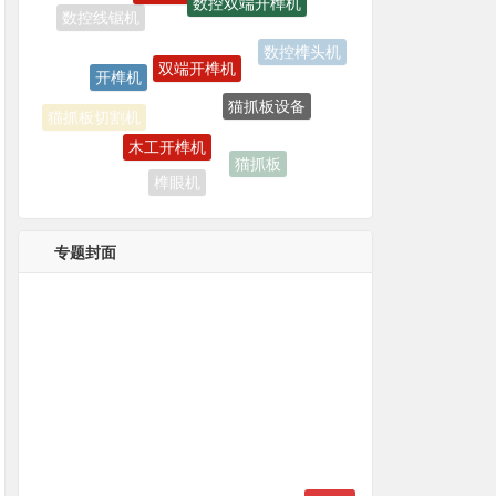
双端开榫机
开榫机
数控榫头机
猫抓板设备
木工开榫机
猫抓板切割机
猫抓板
榫眼机
专题封面