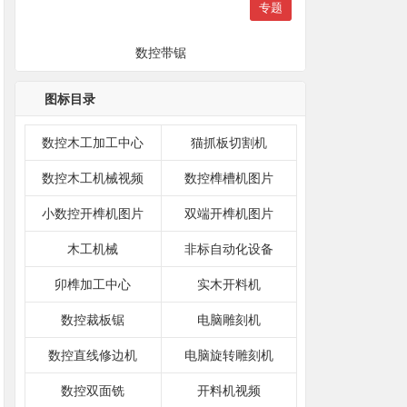
专题
数控带锯
图标目录
数控木工加工中心
猫抓板切割机
数控木工机械视频
数控榫槽机图片
小数控开榫机图片
双端开榫机图片
木工机械
非标自动化设备
卯榫加工中心
实木开料机
数控裁板锯
电脑雕刻机
数控直线修边机
电脑旋转雕刻机
数控双面铣
开料机视频