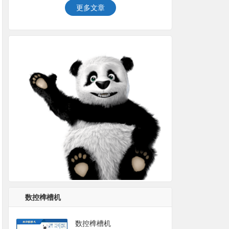
更多文章
数控榫槽机
数控榫槽机