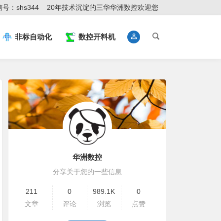
号：shs344
20年技术沉淀的三华华洲数控欢迎您
非标自动化
数控开料机
华洲数控
分享关于您的一些信息
211
0
989.1K
0
文章
评论
浏览
点赞