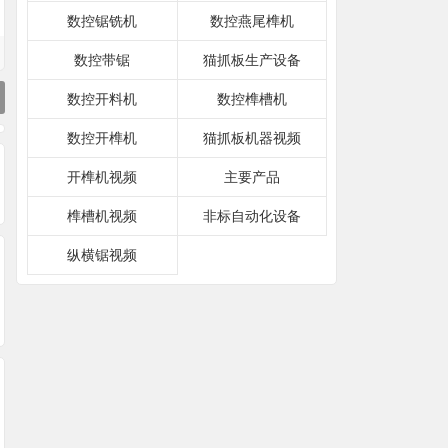
数控锯铣机
数控燕尾榫机
数控带锯
猫抓板生产设备
数控开料机
数控榫槽机
数控开榫机
猫抓板机器视频
开榫机视频
主要产品
榫槽机视频
非标自动化设备
纵横锯视频