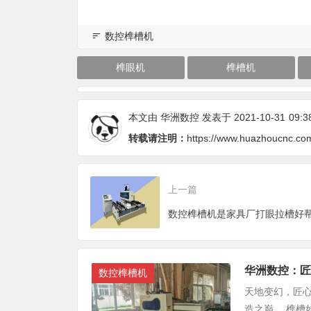
数控榫槽机
榫眼机
榫槽机
本文由
华洲数控
发表于 2021-10-31
09:3
转载请注明：
https://www.huazhoucnc.co
上一篇
数控榫槽机是家具厂打眼拉槽好
华洲数控：匠
数控榫槽机
天地变幻，匠
造之巅。 榫