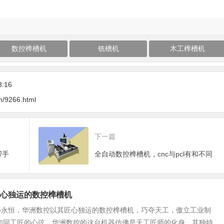
数控榫槽机
铣槽机
木工榫槽机
8:16
m/9266.html
下一篇
帮手
全自动数控榫槽机，cnc与pcl有和不同
心独运的数控榫槽机
心永恒，华洲数控以其匠心独运的数控榫槽机，巧夺天工，傲立工业制
槽如同工匠的心弦，华洲数控的这台机器仿佛是天工匠师的化身。其独特