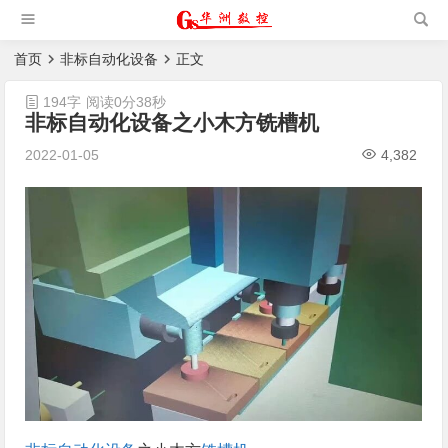
槽机|猫抓板生产设备|非标
自动化设备
首页
非标自动化设备
正文
194字
阅读0分38秒
非标自动化设备之小木方铣槽机
2022-01-05
4,382