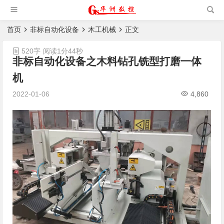
槽机|猫抓板生产设备|非标
自动化设备
首页
非标自动化设备
木工机械
正文
520字
阅读1分44秒
非标自动化设备之木料钻孔铣型打磨一体
机
2022-01-06
4,860