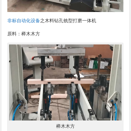
非标自动化设备
之木料钻孔铣型打磨一体机
原料：榉木木方
榉木木方