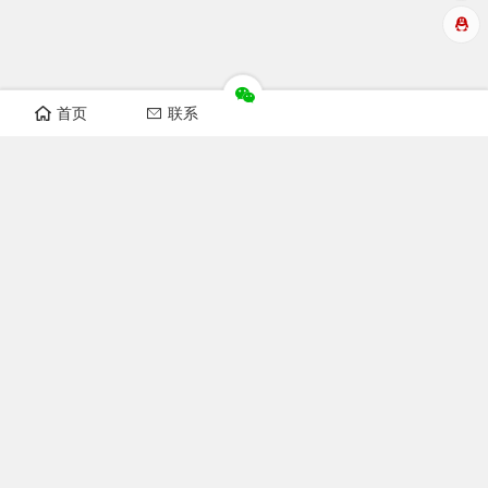
首页
联系
华洲数控设备视频
开料机视频
纵横锯视频
非标自动化设备
榫槽机视频
开榫机视频
猫抓板机器视频
木工机械
双端开榫机图片