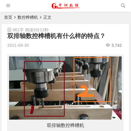
槽机|猫抓板生产设备|非标
自动化设备
首页
数控榫槽机
正文
961字
阅读3分12秒
双排轴数控榫槽机有什么样的特点？
2021-09-30
3,742
双排轴数控榫槽机