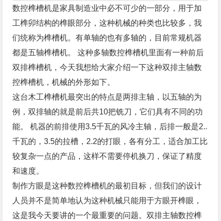
数控榫槽机
是家具制造业中必不可少的一部分，用于加
工榫卯结构的榫眼部分，这种机械的种类也比较多，我
们统称为榫槽机。有单轴的也有多轴的，目前常规机器
都是五轴榫槽机。 这种多轴数控榫槽机里面有一种前后
双排榫槽机，今天我想给大家介绍一下这种双排主轴数
控榫槽机，机械的外形如下。
这台
木工榫槽机
最突出的特点是两排主轴，以五轴的为
例，双排轴的就是前后共10把铣刀，它们具有不同的功
能。 机器的前排使用3.5千瓦的风冷主轴，后排一般是2..
千瓦的，3.5的拉槽，2.2的打眼，各有分工，适合加工比
较复杂一点的产品，这样不需要停机换刀，保证了精度
和速度。
制作方眼是这种数控榫槽机的最初目标，但我们的设计
人员并不是简单地认为这种机械只能用于方眼开榫眼，
这是我今天要讲的一个最重要的问题。双排主轴数控榫