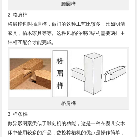
腰圆榫
2. 格肩榫
格肩榫也叫插肩榫，做门的这种工艺比较多，比如明清
家具，榆木家具等等。这种风格的榫卯结构需要两排主
轴相互配合才能完成。
格肩榫
3. 样条榫
做异形图案类似于雕刻机的功能，这是一种在婴儿实木
床中使用较多的产品，数控榫槽机的优点是操作简单，