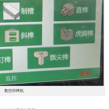
数控卯榫机