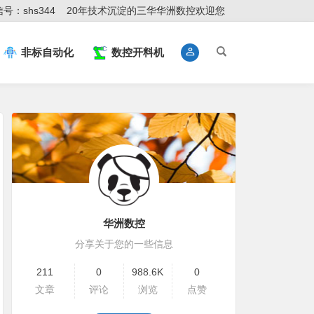
号：shs344
20年技术沉淀的三华华洲数控欢迎您
非标自动化
数控开料机
华洲数控
分享关于您的一些信息
211
0
988.6K
0
文章
评论
浏览
点赞