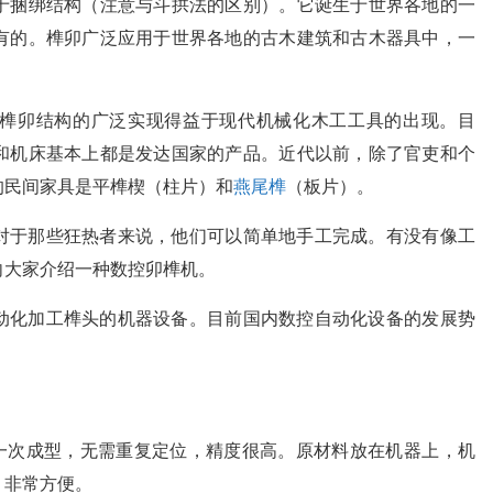
于捆绑结构（注意与斗拱法的区别）。它诞生于世界各地的一
有的。榫卯广泛应用于世界各地的古木建筑和古木器具中，一
榫卯结构的广泛实现得益于现代机械化木工工具的出现。目
和机床基本上都是发达国家的产品。近代以前，除了官吏和个
的民间家具是平榫楔（柱片）和
燕尾榫
（板片）。
对于那些狂热者来说，他们可以简单地手工完成。有没有像工
向大家介绍一种数控卯榫机。
动化加工榫头的机器设备。目前国内数控自动化设备的发展势
件一次成型，无需重复定位，精度很高。原材料放在机器上，机
，非常方便。