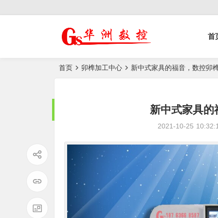
控榫槽机|猫抓板生
首
产设备|非标
自动化设备
首页
卯榫加工中心
新中式家具的福音，数控卯
新中式家具的
2021-10-25
10:32: