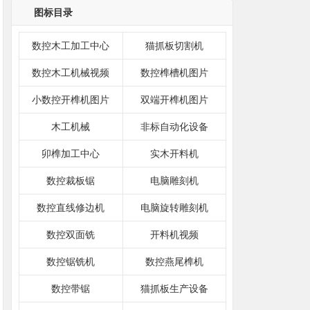
图标目录
数控木工加工中心
猫抓板切割机
数控木工机械视频
数控榫槽机图片
小数控开榫机图片
双端开榫机图片
木工机械
非标自动化设备
卯榫加工中心
实木开料机
数控裁板锯
电脑雕刻机
数控直线修边机
电脑旋转雕刻机
数控双面铣
开料机视频
数控锯铣机
数控燕尾榫机
数控带锯
猫抓板生产设备