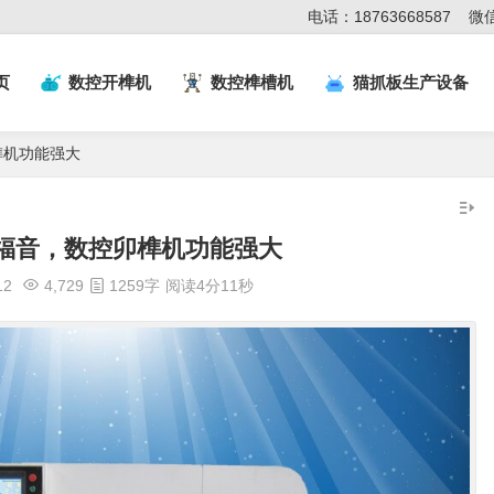
电话：18763668587
微信
页
数控开榫机
数控榫槽机
猫抓板生产设备
榫机功能强大
福音，数控卯榫机功能强大
12
4,729
1259字
阅读4分11秒