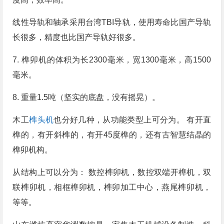
线性导轨和轴承采用台湾TBI导轨，使用寿命比国产导轨
长很多，精度也比国产导轨好很多。
7. 榫卯机的体积为长2300毫米，宽1300毫米，高1500
毫米。
8. 重量1.5吨（坚实的底盘，没有摇晃）。
木工
榫头机
也分好几种，从功能类型上可分为。 有开直
榫的，有开斜榫的，有开45度榫的，还有古智慧结晶的
榫卯机构。
从结构上可以分为： 数控榫卯机，数控双端开榫机，双
联榫卯机，相框榫卯机，榫卯加工中心，燕尾榫卯机，
等等。