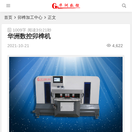
槽机|猫抓板生产设备|非标
自动化设备
首页
卯榫加工中心
正文
1009字
阅读3分21秒
华洲数控卯榫机
2021-10-21
4,622