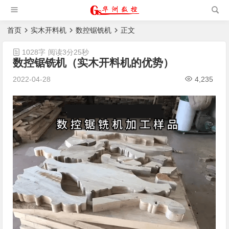
槽机|猫抓板生产设备|非标
自动化设备
首页
实木开料机
数控锯铣机
正文
1028字
阅读3分25秒
数控锯铣机（实木开料机的优势）
2022-04-28
4,235