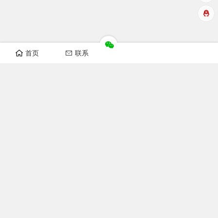
首页
联系
华洲数控设备视频
开料机视频
纵横锯视频
非标自动化设备
榫槽机视频
开榫机视频
猫抓板机器视频
木工机械
双端开榫机图片