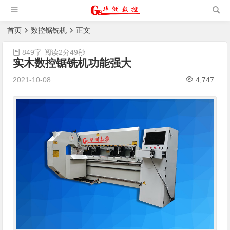
槽机|猫抓板生产设备|非标
自动化设备
首页
数控锯铣机
正文
849字
阅读2分49秒
实木数控锯铣机功能强大
2021-10-08
4,747