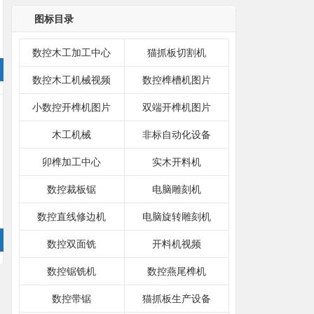
图标目录
数控木工加工中心
猫抓板切割机
数控木工机械视频
数控榫槽机图片
小数控开榫机图片
双端开榫机图片
木工机械
非标自动化设备
卯榫加工中心
实木开料机
数控裁板锯
电脑雕刻机
数控直线修边机
电脑旋转雕刻机
数控双面铣
开料机视频
数控锯铣机
数控燕尾榫机
数控带锯
猫抓板生产设备