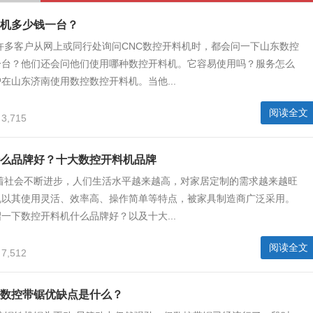
机多少钱一台？
许多客户从网上或同行处询问CNC数控开料机时，都会问一下山东数控
一台？他们还会问他们使用哪种数控开料机。它容易使用吗？服务怎么
在山东济南使用数控数控开料机。当他...
阅读全文
3,715
么品牌好？十大数控开料机品牌
随着社会不断进步，人们生活水平越来越高，对家居定制的需求越来越旺
机以其使用灵活、效率高、操作简单等特点，被家具制造商广泛采用。
一下数控开料机什么品牌好？以及十大...
阅读全文
7,512
数控带锯优缺点是什么？