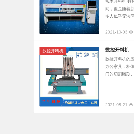
实木开料机 数
间，但是随着
多人似乎无法区
2021-10-03
数控开料机
数控开料机
数控开料机的
办公家具，柜
门的切割雕刻、
2021-08-21