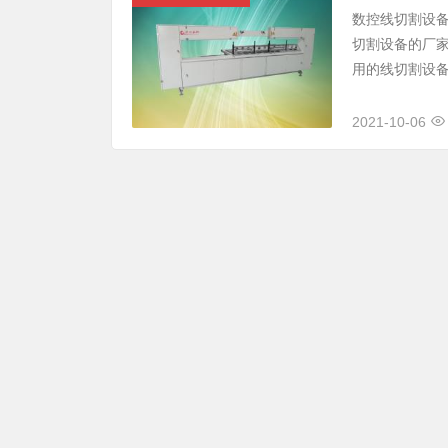
数控线切割设
切割设备的厂
用的线切割设备
2021-10-06