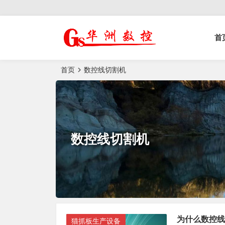
控榫槽机|猫抓板生
首
产设备|非标
自动化设备
首页
数控线切割机
数控线切割机
为什么数控线
猫抓板生产设备