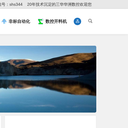
号：shs344
20年技术沉淀的三华华洲数控欢迎您
非标自动化
数控开料机