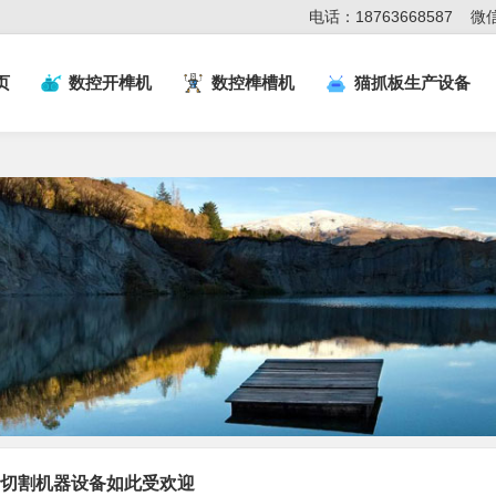
电话：18763668587
微信
页
数控开榫机
数控榫槽机
猫抓板生产设备
切割机器设备如此受欢迎