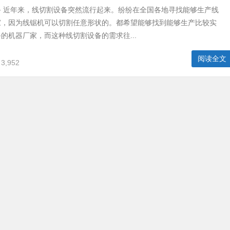
备 近年来，线切割设备突然流行起来。纷纷在全国各地寻找能够生产线
家，因为线锯机可以切割任意形状的。都希望能够找到能够生产比较实
的机器厂家，而这种线切割设备的需求往...
阅读全文
3,952