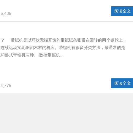
阅读全文
5,435
锯？ 带锯机是以环状无端开齿的带锯锯条张紧在回转的两个锯轮上，
向连续运动实现锯割木材的机床。带锯机有很多分类方法，最通常的是
和卧式带锯机两种。 数控带锯机...
阅读全文
4,775