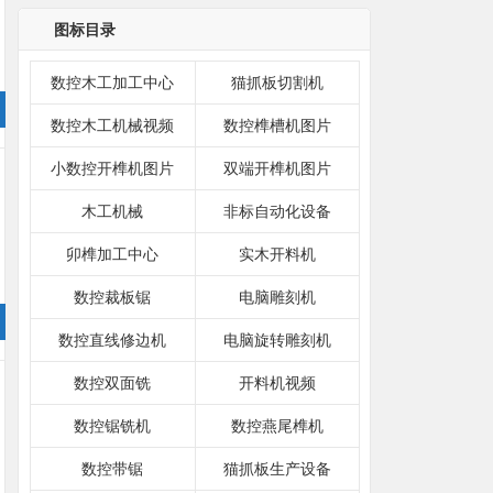
图标目录
数控木工加工中心
猫抓板切割机
数控木工机械视频
数控榫槽机图片
小数控开榫机图片
双端开榫机图片
木工机械
非标自动化设备
卯榫加工中心
实木开料机
数控裁板锯
电脑雕刻机
数控直线修边机
电脑旋转雕刻机
数控双面铣
开料机视频
数控锯铣机
数控燕尾榫机
数控带锯
猫抓板生产设备