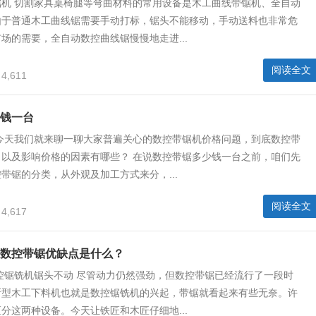
锯机 切割家具桌椅腿等弯曲材料的常用设备是木工曲线带锯机、全自动
由于普通木工曲线锯需要手动打标，锯头不能移动，手动送料也非常危
场的需要，全自动数控曲线锯慢慢地走进...
阅读全文
4,611
钱一台
 今天我们就来聊一聊大家普遍关心的数控带锯机价格问题，到底数控带
？以及影响价格的因素有哪些？ 在说数控带锯多少钱一台之前，咱们先
带锯的分类，从外观及加工方式来分，...
阅读全文
4,617
数控带锯优缺点是什么？
控锯铣机锯头不动 尽管动力仍然强劲，但数控带锯已经流行了一段时
新型木工下料机也就是数控锯铣机的兴起，带锯就看起来有些无奈。许
分这两种设备。今天让铁匠和木匠仔细地...