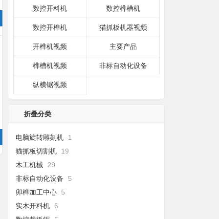
数控开料机
数控榫槽机
数控开榫机
猫抓板机器视频
开榫机视频
主要产品
榫槽机视频
非标自动化设备
纵横锯视频
折叠分类
电脑旋转雕刻机
1
猫抓板切割机
19
木工机械
29
非标自动化设备
5
卯榫加工中心
5
实木开料机
6