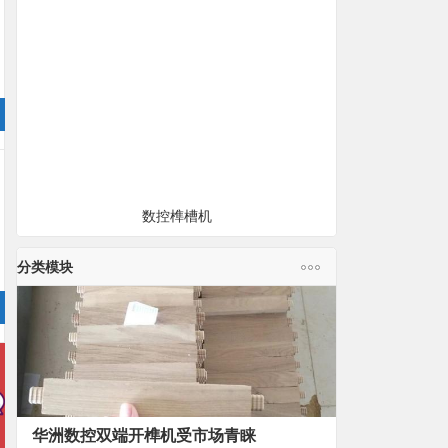
数控榫槽机
分类模块
华洲数控双端开榫机受市场青睐