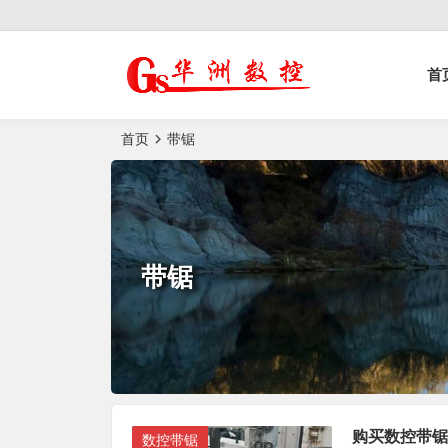
控榫槽机|猫抓板生
首
产设备|非标
自动化设备
首页
带锯
带锯
购买数控带锯
数控带锯