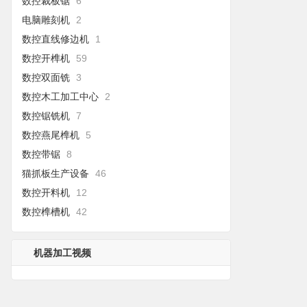
数控裁板锯
6
电脑雕刻机
2
数控直线修边机
1
数控开榫机
59
数控双面铣
3
数控木工加工中心
2
数控锯铣机
7
数控燕尾榫机
5
数控带锯
8
猫抓板生产设备
46
数控开料机
12
数控榫槽机
42
机器加工视频