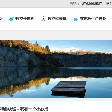
电话：18763668587
微信
页
数控开榫机
数控榫槽机
猫抓板生产设备
和曲线锯 – 我有一个小妙招