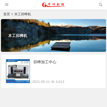
槽机|猫抓板生产设备|非标
自动化设备
首页
木工卯榫机
木工卯榫机
卯榫加工中心
2021-05-11
4,613