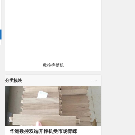
数控榫槽机
分类模块
华洲数控双端开榫机受市场青睐