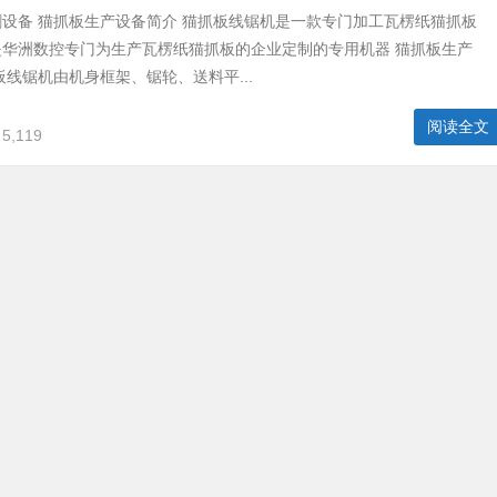
设备 猫抓板生产设备简介 猫抓板线锯机是一款专门加工瓦楞纸猫抓板
是华洲数控专门为生产瓦楞纸猫抓板的企业定制的专用机器 猫抓板生产
板线锯机由机身框架、锯轮、送料平...
阅读全文
5,119