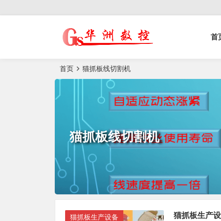
控榫槽机|猫抓板生
首
产设备|非标
自动化设备
首页
猫抓板线切割机
猫抓板线切割机
猫抓板生产设
猫抓板生产设备