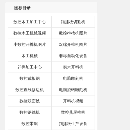
图标目录
数控木工加工中心
猫抓板切割机
数控木工机械视频
数控榫槽机图片
小数控开榫机图片
双端开榫机图片
木工机械
非标自动化设备
卯榫加工中心
实木开料机
数控裁板锯
电脑雕刻机
数控直线修边机
电脑旋转雕刻机
数控双面铣
开料机视频
数控锯铣机
数控燕尾榫机
数控带锯
猫抓板生产设备