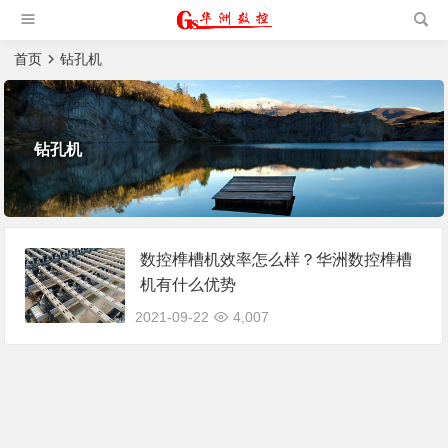
槽机|猫抓板生产设备|非标
自动化设备
首页
钻孔机
钻孔机
数控榫槽机效率怎么样？华洲数控榫槽
机有什么优势
2021-09-22
4,007