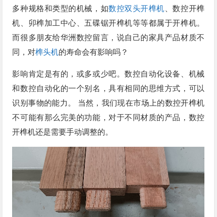
多种规格和类型的机械，如
数控双头开榫机
、数控开榫
机、卯榫加工中心、五碟锯开榫机等等都属于开榫机。
而很多朋友给华洲数控留言，说自己的家具产品材质不
同，对
榫头机
的寿命会有影响吗？
影响肯定是有的，或多或少吧。数控自动化设备、机械
和数控自动化的一个别名，具有相同的思维方式，可以
识别事物的能力。 当然，我们现在市场上的数控开榫机
不可能有那么完美的功能，对于不同材质的产品，数控
开榫机还是需要手动调整的。