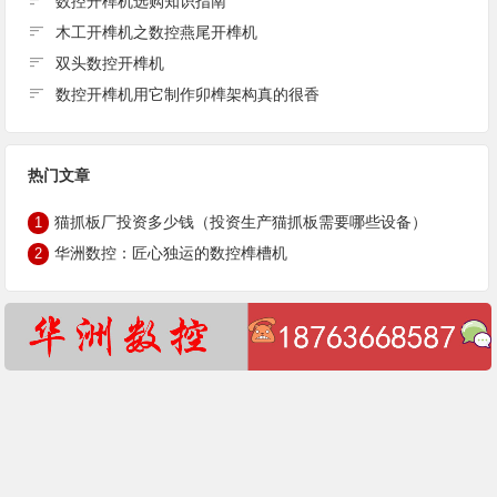
数控开榫机选购知识指南
木工开榫机之数控燕尾开榫机
双头数控开榫机
数控开榫机用它制作卯榫架构真的很香
热门文章
猫抓板厂投资多少钱（投资生产猫抓板需要哪些设备）
1
华洲数控：匠心独运的数控榫槽机
2