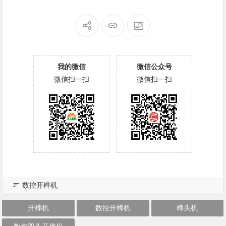
我的微信
微信公众号
微信扫一扫
微信扫一扫
数控开榫机
开榫机
数控开榫机
榫头机