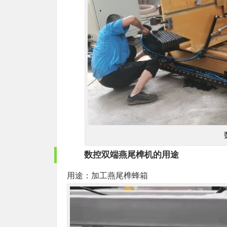
数控双端燕尾榫机
的用途
用途：加工燕尾榫蜂箱