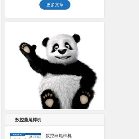
更多文章
数控燕尾榫机
数控燕尾榫机