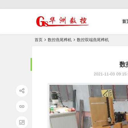
控榫槽机|猫抓板生
首
产设备|非标
自动化设备
首页
数控燕尾榫机
数控双端燕尾榫机
数
2021-11-03
09:15