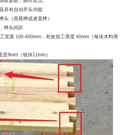
调取参数，操作灵活。
器具有自动齐头功能
榫头（燕尾榫或者直榫）
，榫头间距
加工宽度 100-400mm，有效加工厚度 40mm（每块木料厚
是9mm（铣掉11mm）