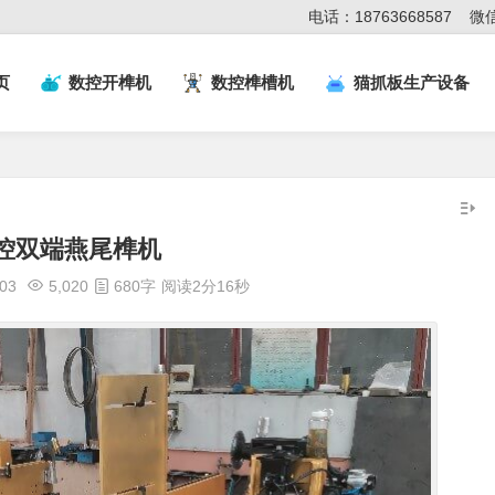
电话：18763668587
微信
页
数控开榫机
数控榫槽机
猫抓板生产设备
控双端燕尾榫机
:03
5,020
680字
阅读2分16秒