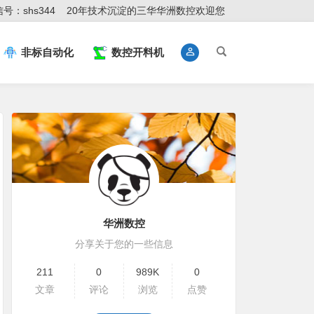
号：shs344
20年技术沉淀的三华华洲数控欢迎您
非标自动化
数控开料机
华洲数控
分享关于您的一些信息
211
0
989K
0
文章
评论
浏览
点赞