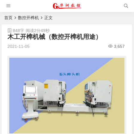
槽机|猫抓板生产设备|非标
自动化设备
首页
数控开榫机
正文
848字
阅读2分49秒
木工开榫机械（数控开榫机用途）
2021-11-05
3,657