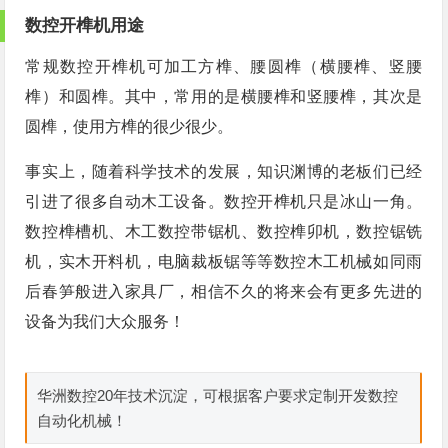
数控开榫机用途
常规数控开榫机可加工方榫、腰圆榫（横腰榫、竖腰
榫）和圆榫。其中，常用的是横腰榫和竖腰榫，其次是
圆榫，使用方榫的很少很少。
事实上，随着科学技术的发展，知识渊博的老板们已经
引进了很多自动木工设备。数控开榫机只是冰山一角。
数控榫槽机、木工数控带锯机、数控榫卯机，数控锯铣
机，实木开料机，电脑裁板锯等等数控木工机械如同雨
后春笋般进入家具厂，相信不久的将来会有更多先进的
设备为我们大众服务！
华洲数控20年技术沉淀，可根据客户要求定制开发数控
自动化机械！