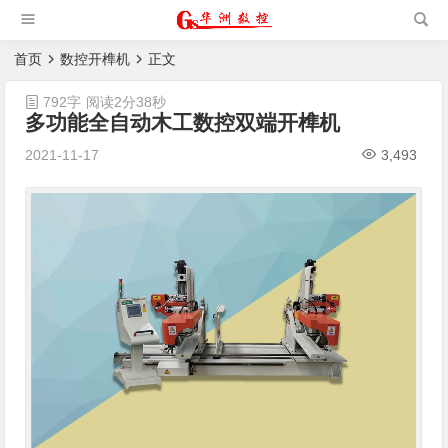
槽机|猫抓板生产设备|非标
自动化设备
首页
数控开榫机
正文
792字
阅读2分38秒
多功能全自动木工数控双端开榫机
2021-11-17
3,493