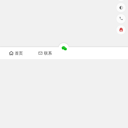
首页
联系
华洲数控设备视频
开料机视频
纵横锯视频
非标自动化设备
榫槽机视频