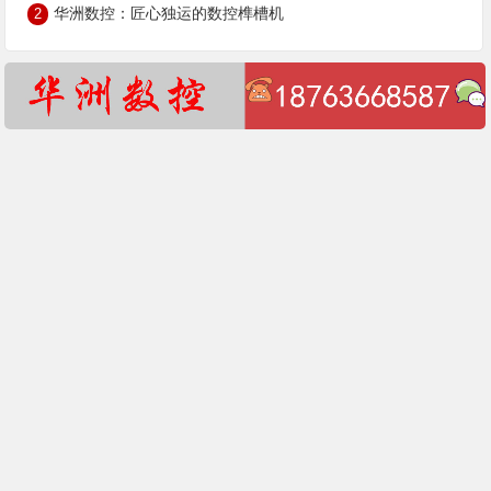
华洲数控：匠心独运的数控榫槽机
2