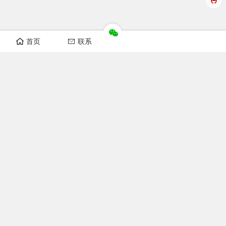
首页
联系
华洲数控设备视频
开料机视频
纵横锯视频
非标自动化设备
榫槽机视频
开榫机视频
猫抓板机器视频
木工机械
双端开榫机图片
小数控开榫机图片
数控榫槽机图片