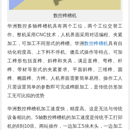
数控榫槽机
华洲数控多轴榫槽机具有两个工位，两个工位交替工
作。整机采用CNC技术，人机界面采用对话编程、夹紧
加工，可加工不同形式的榫槽。华洲
数控榫槽机
具有自
动化程度高、上下料不停机、傻瓜式操作等特点。可加
工榫形包括直榫、斜榫和夹具，满足直榫、弯榫、杆
榫、带材等形式的夹紧要求。平面斜榫、三维榫、圆
榫、椭圆榫、方榫。人机界面需要简单易用。操作工人
只需设置简单的参数即可完成榫眼加工，是传统仿形加
工无可比拟的优势
华洲数控榫槽机加工速度快，精度高。这是无法与传统
设备相比的。5轴数控榫槽机的加工速度是传统手工打卯
机的8到10倍。两站操作，一边加工5块木头，一边加工