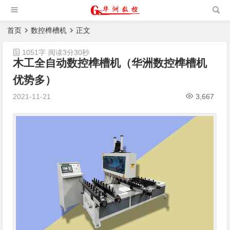
槽机|猫抓板生产设备|非标
自动化设备
首页
数控榫槽机
正文
1051字
阅读3分30秒
木工全自动数控榫槽机（华洲数控榫槽机
优势多）
2021-11-21
3,667