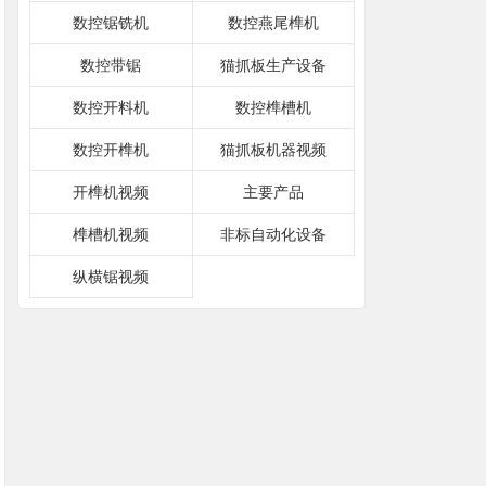
数控锯铣机
数控燕尾榫机
数控带锯
猫抓板生产设备
数控开料机
数控榫槽机
数控开榫机
猫抓板机器视频
开榫机视频
主要产品
榫槽机视频
非标自动化设备
纵横锯视频