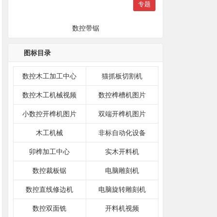
专题
数控带锯
图标目录
数控木工加工中心
猫抓板切割机
数控木工机械视频
数控榫槽机图片
小数控开榫机图片
双端开榫机图片
木工机械
非标自动化设备
卯榫加工中心
实木开料机
数控裁板锯
电脑雕刻机
数控直线修边机
电脑旋转雕刻机
数控双面铣
开料机视频