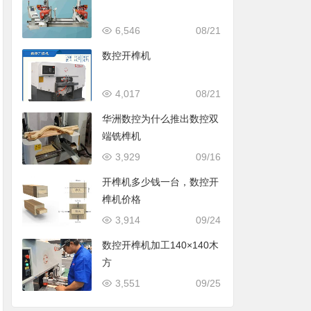
6,546
08/21
数控开榫机
4,017
08/21
华洲数控为什么推出数控双
端铣榫机
3,929
09/16
开榫机多少钱一台，数控开
榫机价格
3,914
09/24
数控开榫机加工140×140木
方
3,551
09/25