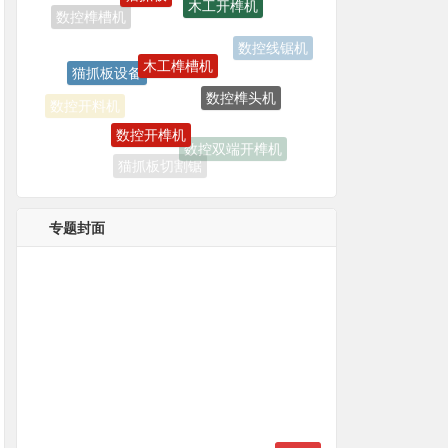
猫抓板设备
数控榫头机
数控开榫机
数控开料机
数控双端开榫机
猫抓板切割锯
榫头机
猫抓板机器
专题封面