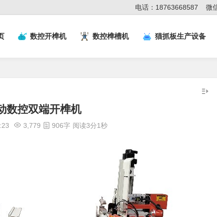
电话：18763668587
微信
页
数控开榫机
数控榫槽机
猫抓板生产设备
动数控双端开榫机
:23
3,779
906字
阅读3分1秒