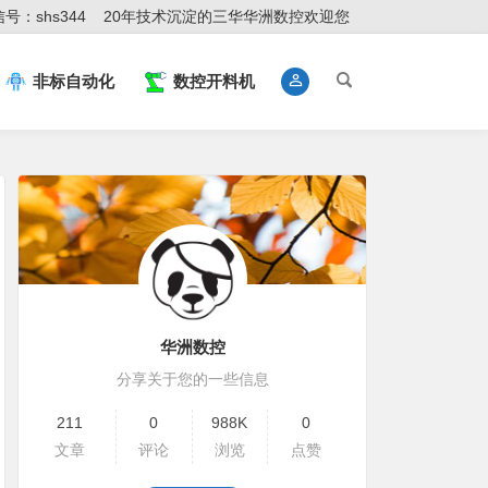
号：shs344
20年技术沉淀的三华华洲数控欢迎您
非标自动化
数控开料机
华洲数控
分享关于您的一些信息
211
0
988K
0
文章
评论
浏览
点赞