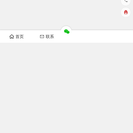
首页
联系
华洲数控设备视频
开料机视频
纵横锯视频
非标自动化设备
榫槽机视频
开榫机视频
猫抓板机器视频
木工机械
双端开榫机图片