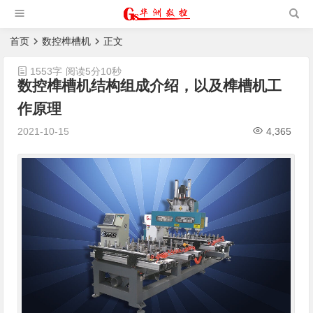
槽机|猫抓板生产设备|非标
自动化设备
首页
数控榫槽机
正文
1553字
阅读5分10秒
数控榫槽机结构组成介绍，以及榫槽机工
作原理
2021-10-15
4,365