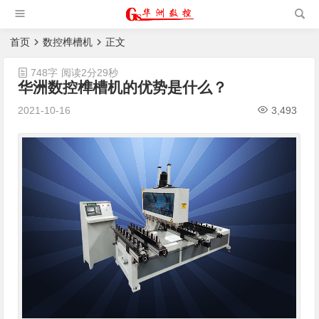
槽机|猫抓板生产设备|非标
自动化设备
首页
数控榫槽机
正文
748字
阅读2分29秒
华洲数控榫槽机的优势是什么？
2021-10-16
3,493