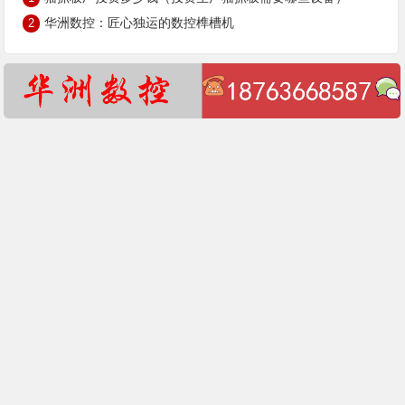
华洲数控：匠心独运的数控榫槽机
2