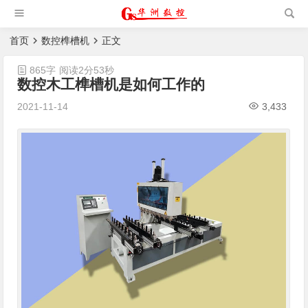
槽机|猫抓板生产设备|非标
自动化设备
首页
数控榫槽机
正文
865字
阅读2分53秒
数控木工榫槽机是如何工作的
2021-11-14
3,433