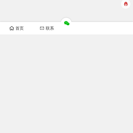
首页
联系
华洲数控设备视频
开料机视频
纵横锯视频
非标自动化设备
榫槽机视频
开榫机视频
猫抓板机器视频
木工机械
双端开榫机图片
小数控开榫机图片
数控榫槽机图片