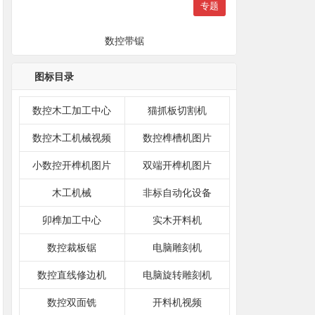
专题
数控带锯
图标目录
数控木工加工中心
猫抓板切割机
数控木工机械视频
数控榫槽机图片
小数控开榫机图片
双端开榫机图片
木工机械
非标自动化设备
卯榫加工中心
实木开料机
数控裁板锯
电脑雕刻机
数控直线修边机
电脑旋转雕刻机
数控双面铣
开料机视频