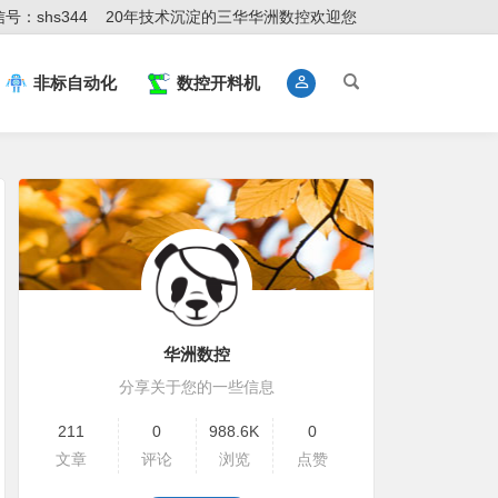
号：shs344
20年技术沉淀的三华华洲数控欢迎您
非标自动化
数控开料机
华洲数控
分享关于您的一些信息
211
0
988.6K
0
文章
评论
浏览
点赞