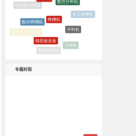
榫槽机
数控榫槽机
木工开榫机
开料机
猫抓板设备
猫抓板生产设备
开榫机
数控线锯机
双端开榫机
专题封面