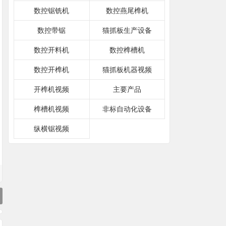
数控锯铣机
数控燕尾榫机
数控带锯
猫抓板生产设备
数控开料机
数控榫槽机
数控开榫机
猫抓板机器视频
开榫机视频
主要产品
榫槽机视频
非标自动化设备
纵横锯视频