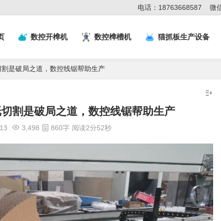
电话：18763668587
微信
页
数控开榫机
数控榫槽机
猫抓板生产设备
切割是破局之道，数控线锯帮助生产
纸切割是破局之道，数控线锯帮助生产
:13
3,498
860字
阅读2分52秒