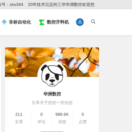
号：shs344
20年技术沉淀的三华华洲数控欢迎您
非标自动化
数控开料机
华洲数控
分享关于您的一些信息
211
0
988.6K
0
文章
评论
浏览
点赞