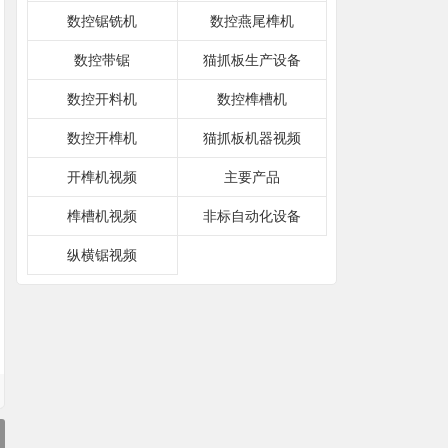
数控锯铣机
数控燕尾榫机
数控带锯
猫抓板生产设备
数控开料机
数控榫槽机
数控开榫机
猫抓板机器视频
开榫机视频
主要产品
榫槽机视频
非标自动化设备
纵横锯视频