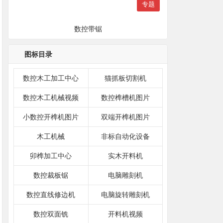
专题
数控带锯
图标目录
数控木工加工中心
猫抓板切割机
数控木工机械视频
数控榫槽机图片
小数控开榫机图片
双端开榫机图片
木工机械
非标自动化设备
卯榫加工中心
实木开料机
数控裁板锯
电脑雕刻机
数控直线修边机
电脑旋转雕刻机
数控双面铣
开料机视频